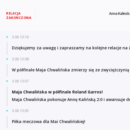
RELACJA
Anna Kalinsk
ZAKOŃCZONA
3.06 13:10
Dziękujemy za uwagę i zapraszamy na kolejne relacje na ż
3.06 13:08
W półfinale Maja Chwalińska zmierzy się ze zwyciężczyni
3.06 13:07
Maja Chwalińska w półfinale Roland Garros!
Maja Chwalińska pokonuje Annę Kalińską 2:0 i awansuje do
3.06 13:05
Piłka meczowa dla Mai Chwalińskiej!