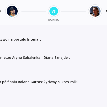
VS
a
KONIEC
ywo na portalu Interia.pl!
ą meczu Aryna Sabalenka - Diana Sznajder.
 półfinału Roland Garros! Życiowy sukces Polki.