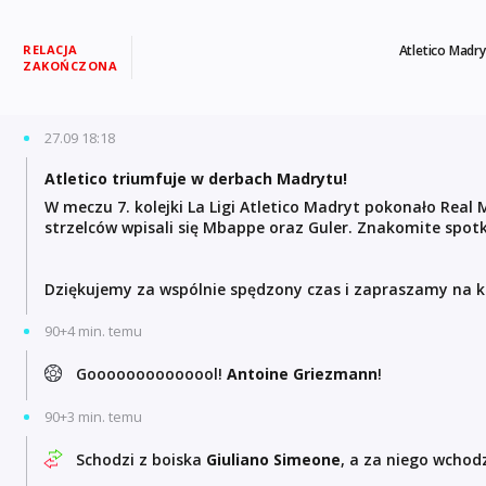
RELACJA
Atletico Madry
ZAKOŃCZONA
27.09 18:18
Atletico triumfuje w derbach Madrytu!
W meczu 7. kolejki La Ligi Atletico Madryt pokonało Real
strzelców wpisali się Mbappe oraz Guler. Znakomite spotk
Dziękujemy za wspólnie spędzony czas i zapraszamy na kol
90+4 min. temu
Goooooooooooool!
Antoine Griezmann
!
90+3 min. temu
Schodzi z boiska
Giuliano Simeone
, a za niego wchod