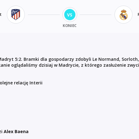
VS
t
KONIEC
 Madryt 5:2. Bramki dla gospodarzy zdobyli Le Normand, Sorloth,
anie oglądaliśmy dzisiaj w Madrycie, z którego zasłużenie zwyc
ejne relację Interii
zi
Alex Baena