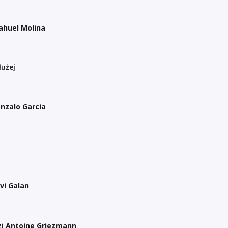
ahuel Molina
łużej
nzalo Garcia
avi Galan
zi
Antoine Griezmann