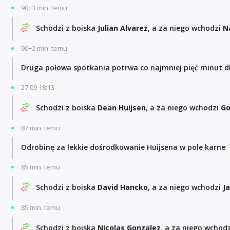
90+3 min. temu
Schodzi z boiska
Julian Alvarez
, a za niego wchodzi
N
90+2 min. temu
Druga połowa spotkania potrwa co najmniej pięć minut d
27.09 18:13
Schodzi z boiska
Dean Huijsen
, a za niego wchodzi
Go
87 min. temu
Odrobinę za lekkie dośrodkowanie Huijsena w pole karne
85 min. temu
Schodzi z boiska
David Hancko
, a za niego wchodzi
J
85 min. temu
Schodzi z boiska
Nicolas Gonzalez
, a za niego wchod