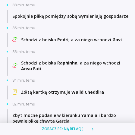
88 min. temu
Spokojnie piłkę pomiędzy sobą wymieniają gospodarze
86 min. temu
Schodzi z boiska
Pedri
, a za niego wchodzi
Gavi
86 min. temu
Schodzi z boiska
Raphinha
, a za niego wchodzi
Ansu Fati
84 min. temu
Żółtą kartkę otrzymuje
Walid Cheddira
82 min. temu
Zbyt mocne podanie w kierunku Yamala i bardzo
pewnie piłkę chwyta Garcia
ZOBACZ PEŁNĄ RELACJĘ
79 min. temu